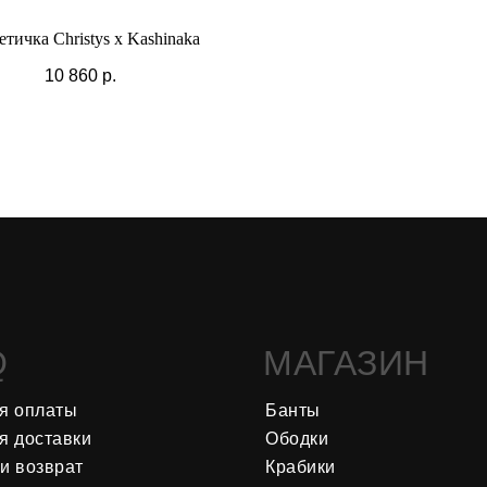
тичка Christys x Kashinaka
10 860
р.
Q
МАГАЗИН
я оплаты
Банты
я доставки
Ободки
и возврат
Крабики