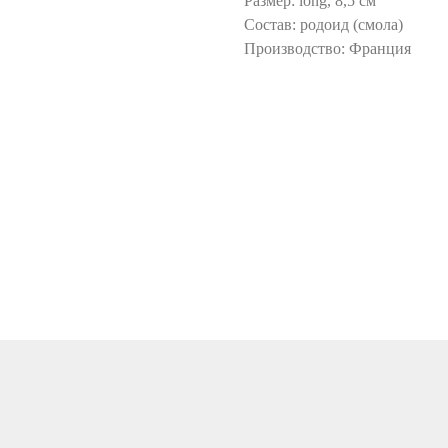
Размер: long, 8,5 см
Состав: родоид (смола)
Производство: Франция