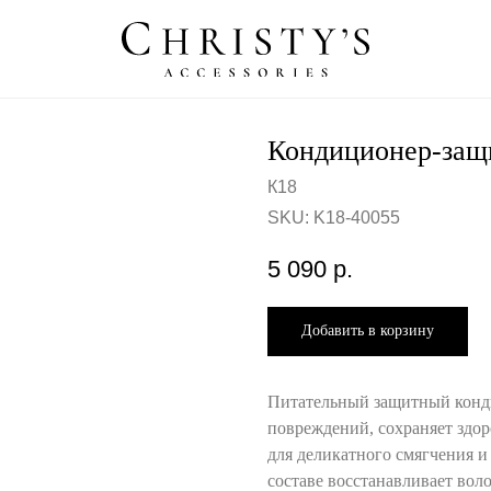
Кондиционер-защи
К18
SKU:
K18-40055
5 090
р.
Добавить в корзину
Питательный защитный конд
повреждений, сохраняет здоро
для деликатного смягчения 
составе восстанавливает вол