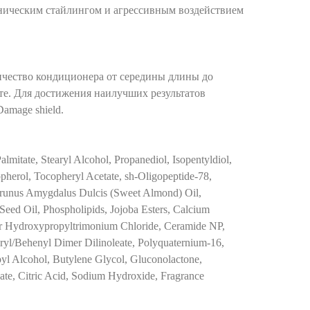
ическим стайлингом и агрессивным воздействием
ичество кондиционера от середины длины до
те. Для достижения наилучших результатов
amage shield.
lmitate, Stearyl Alcohol, Propanediol, Isopentyldiol,
herol, Tocopheryl Acetate, sh-Oligopeptide-78,
Prunus Amygdalus Dulcis (Sweet Almond) Oil,
Seed Oil, Phospholipids, Jojoba Esters, Calcium
r Hydroxypropyltrimonium Chloride, Ceramide NP,
earyl/Behenyl Dimer Dilinoleate, Polyquaternium-16,
pyl Alcohol, Butylene Glycol, Gluconolactone,
te, Citric Acid, Sodium Hydroxide, Fragrance