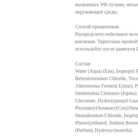
вызванных УФ-лучами, механ
окружающей среды.
Способ применения:
Распределите небольшое кол
кончиков. Тщательно промой
используйте после шампуня D
Состав:
Water (Aqua) (Eau), Isopropyl Pa
Behentrimonium Chloride, Tocop
Alteromonas Ferment Extract, 
Simmondsia Chinensis (Jojoba) 
Gluconate, Hydroxypropyl Gua
Phytosteryl/Isostearyl/Cetyl/St
Stearalkonium Chloride, Isopro
Phenoxyethanol, Sodium Benzoa
(Parfum), Hydroxycitronellal.