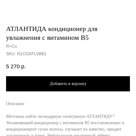
АТЛАНТИДА кондиционер для
увлажнения с витамином В5
R+Co
SKU:
R1COATL08B1
5 270
р.
Добавить в корзину
Описание
Мечтаешь найти легендарную затонувшую АТЛАНТИДУ?
Увлажняющий кондиционер с витамином В5 восстанавливает и
кондиционирует сухие волосы, улучшает их качество, придает
эластичность и блеск. Нейтрализует негативный эффект