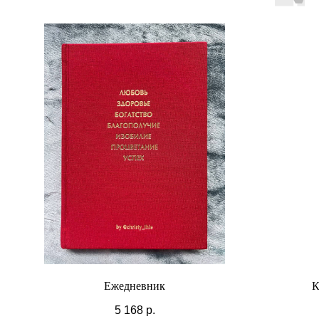
Ежедневник
К
5 168
р.