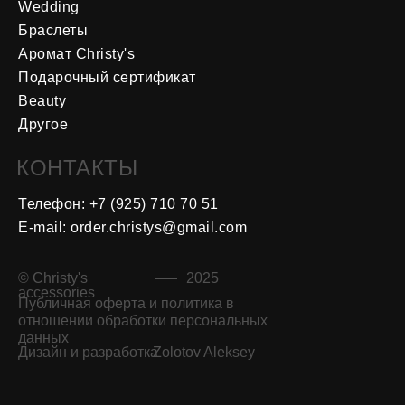
Wedding
Браслеты
Аромат Christy's
Подарочный сертификат
Beauty
Другое
КОНТАКТЫ
Телефон: +7 (925) 710 70 5
1
E-mail: order.christys@gmail.com
© Christy's
2025
accessories
Публичная оферта и политика в
отношении обработки персональных
данных
Дизайн и разработка
Zolotov Aleksey