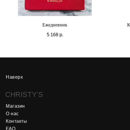
Ежедневник
К
5 168
р.
Наверх
CHRISTY'S
Магазин
О нас
Контакты
FAQ