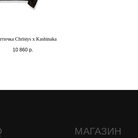
тичка Christys x Kashinaka
10 860
р.
Q
МАГАЗИН