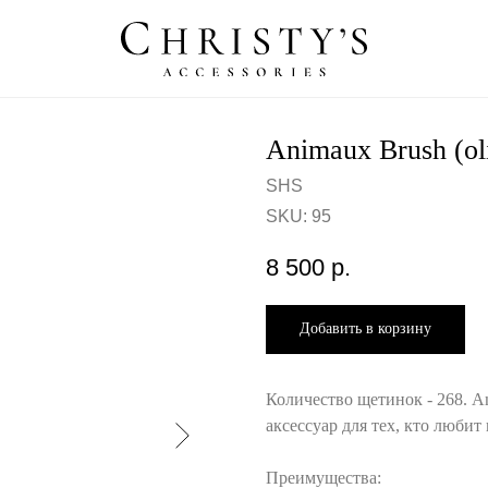
Animaux Brush (ol
SHS
SKU:
95
8 500
р.
Добавить в корзину
Количество щетинок - 268. A
аксессуар для тех, кто любит
Преимущества: