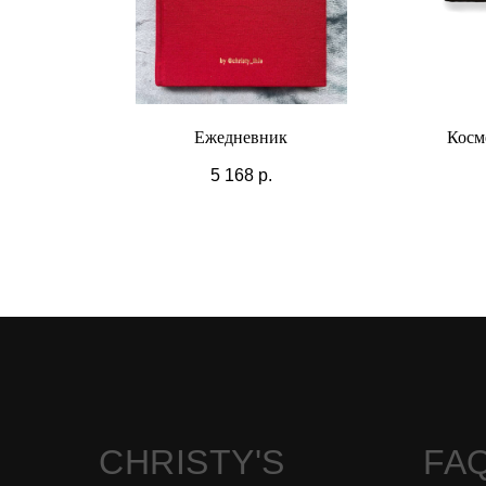
Ежедневник
Косме
5 168
р.
CHRISTY'S
FA