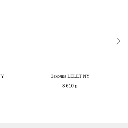
NY
Заколка LELET NY
8 610
р.