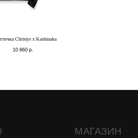
тичка Christys x Kashinaka
10 860
р.
Q
МАГАЗИН