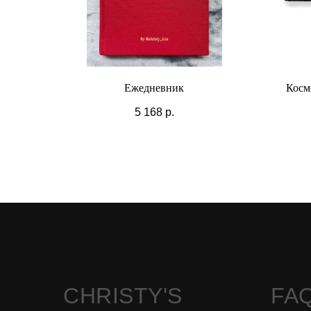
Ежедневник
Косме
5 168
р.
CHRISTY'S
FA