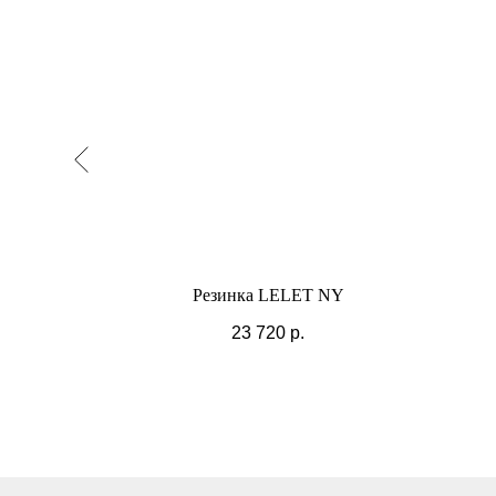
NY
Резинка LELET NY
23 720
р.