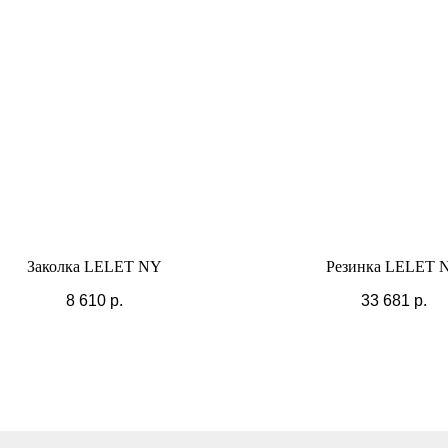
Заколка LELET NY
Резинка LELET 
8 610
р.
33 681
р.