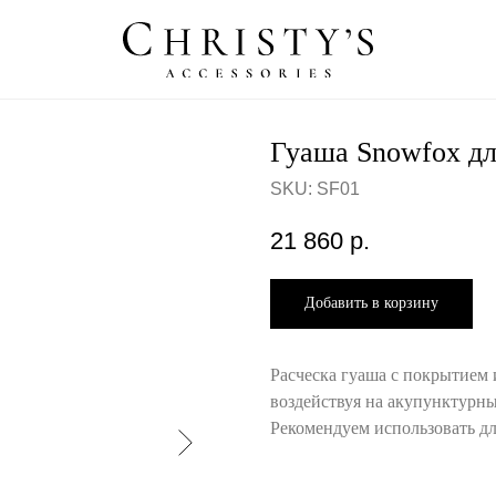
Гуаша Snowfox дл
SKU:
SF01
21 860
р.
Добавить в корзину
Расческа гуаша с покрытием 
воздействуя на акупунктурны
Рекомендуем использовать дл