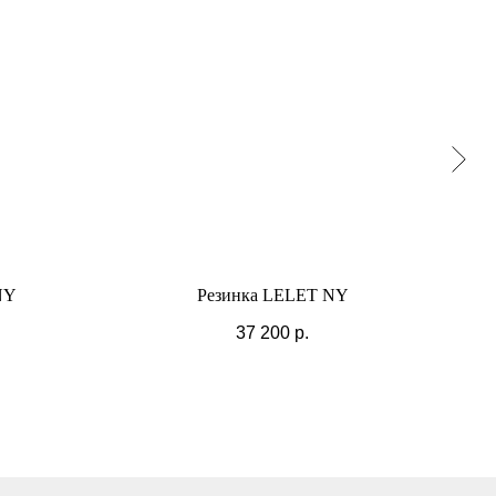
NY
Резинка LELET NY
37 200
р.