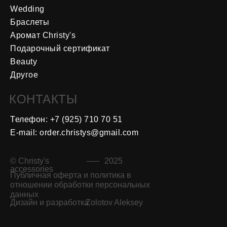
Wedding
Браслеты
Аромат Christy's
Подарочный сертификат
Beauty
Другое
КОНТАКТЫ
Телефон: +7 (925) 710 70 5
1
E-mail: order.christys@gmail.com
© Christy's
2025
accessories
Публичная оферта и политика в
отношении обработки персональных
данных
Дизайн и разработка
Zolotov Aleksey