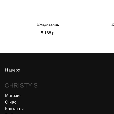
Ежедневник
К
5 168
р.
Наверх
CHRISTY'S
Магазин
О нас
Контакты