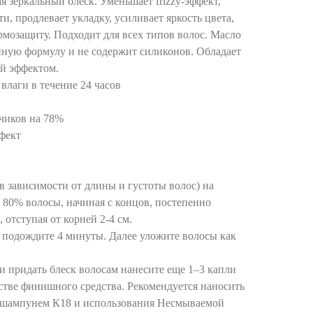
я зеркальный блеск. Уменьшает frizzy-эффект,
, продлевает укладку, усиливает яркость цвета,
мозащиту. Подходит для всех типов волос. Масло
ную формулу и не содержит силиконов. Обладает
й эффектом.
 влаги в течение 24 часов
чиков на 78%
фект
(в зависимости от длины и густоты волос) на
80% волосы, начиная с концов, постепенно
 отступая от корней 2-4 см.
а подождите 4 минуты. Далее уложите волосы как
 и придать блеск волосам нанесите еще 1–3 капли
естве финишного средства. Рекомендуется наносить
 шампунем К18 и использования Несмываемой