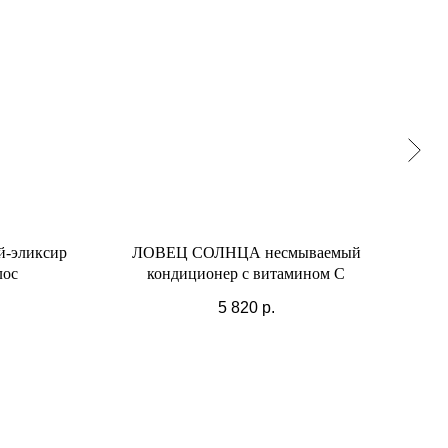
-эликсир
ЛОВЕЦ СОЛНЦА несмываемый
САН
лос
кондиционер с витамином С
5 820
р.