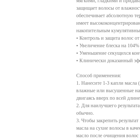
мягкими, гладкими и придава
защищает волосы от влажности
обеспечивает абсолютную тер
имеет высококонцентрирован
накопительным кумулятивны
• Контроль и защита волос от
• Увеличение блеска на 104%
• Уменьшение секущихся кон
• Клинически доказанный эф
Способ применения:
1. Нанесите 1-3 капли масла 
влажные или высушенные на 
двигаясь вверх по всей длине,
2. Для наилучшего результат
обычно.
3. Чтобы закрепить результат
масла на сухие волосы в кач
масло после очищения волос