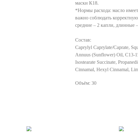
маски К18.
*Нормы расхода: масло имее
важно соблюдать корректную 
средние – 2 капли, длинные –
Состав:
Caprylyl Caprylate/Caprate, Squ
Annuus (Sunflower) Oil, C13-15
Isostearate Succinate, Propaned
Cinnamal, Hexyl Cinnamal, Lim
Объём: 30