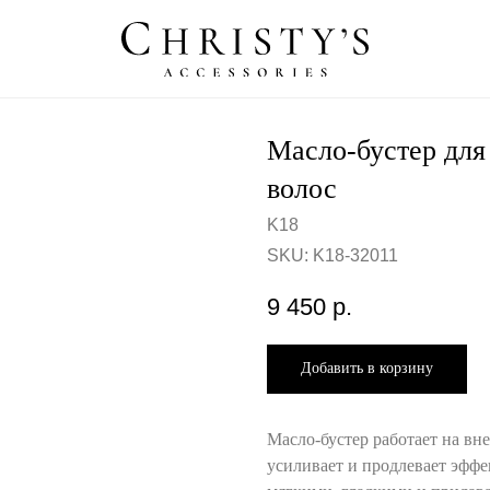
Масло-бустер для
волос
K18
SKU:
K18-32011
9 450
р.
Добавить в корзину
Масло-бустер работает на вне
усиливает и продлевает эффек