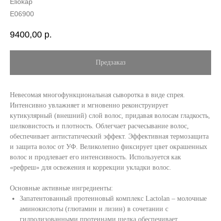
Eliokap
E06900
9400,00
р.
Невесомая многофункциональная сыворотка в виде спрея.
Интенсивно увлажняет и мгновенно реконструирует
кутикулярный (внешний) слой волос, придавая волосам гладкость,
шелковистость и плотность. Облегчает расчесывание волос,
обеспечивает антистатический эффект. Эффективная термозащита
и защита волос от УФ. Великолепно фиксирует цвет окрашенных
волос и продлевает его интенсивность. Используется как
«рефреш» для освежения и коррекции укладки волос.
Основные активные ингредиенты:
Запатентованный протеиновый комплекс Lactolan – молочные
аминокислоты (глютамин и лизин) в сочетании с
гидролизованными протеинами шелка обеспечивает