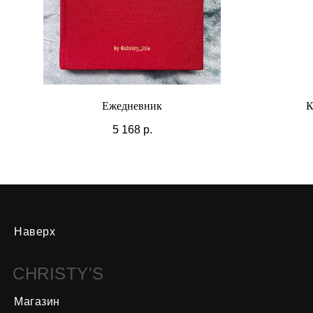
Ежедневник
К
5 168
р.
Наверх
CHRISTY'S
Магазин