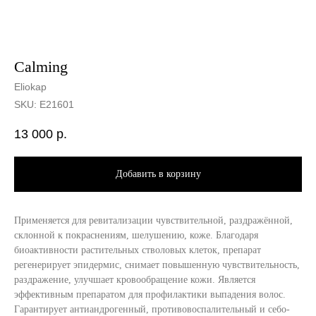
Calming
Eliokap
SKU:
E21601
13 000
р.
Добавить в корзину
Применяется для ревитализации чувствительной, раздражённой,
склонной к покраснениям, шелушению, коже. Благодаря
биоактивности растительных стволовых клеток, препарат
регенерирует эпидермис, снимает повышенную чувствительность,
раздражение, улучшает кровообращение кожи. Является
эффективным препаратом для профилактики выпадения волос.
Гарантирует антиандрогенный, противовоспалительный и себо-