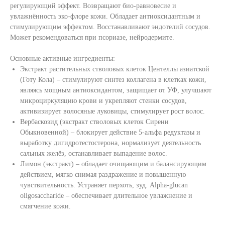
регулирующий эффект. Возвращают био-равновесие и
увлажнённость эко-флоре кожи. Обладает антиоксидантным и
стимулирующим эффектом. Восстанавливают эндотелий сосудов.
Может рекомендоваться при псориазе, нейродермите.
Основные активные ингредиенты:
Экстракт растительных стволовых клеток Центеллы азиатской
(Готу Кола) – стимулируют синтез коллагена в клетках кожи,
являясь мощным антиоксидантом, защищает от УФ, улучшают
микроциркуляцию крови и укрепляют стенки сосудов,
активизирует волосяные луковицы, стимулирует рост волос.
Вербаскозид (экстракт стволовых клеток Сирени
Обыкновенной) – блокирует действие 5-альфа редуктазы и
выработку дигидротестостерона, нормализует деятельность
сальных желёз, останавливает выпадение волос.
Лимон (экстракт) – обладает очищающим и балансирующим
действием, мягко снимая раздражение и повышенную
чувствительность. Устраняет перхоть, зуд. Alpha-glucan
oligosaccharide – обеспечивает длительное увлажнение и
смягчение кожи.