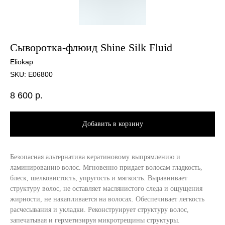
Сыворотка-флюид Shine Silk Fluid
Eliokap
SKU:
E06800
8 600
р.
Добавить в корзину
Безопасная альтернатива кератиновому выпрямлению и
ламинированию волос. Мгновенно придает волосам гладкость,
блеск, шелковистость, упругость и мягкость. Выравнивает
структуру волос, не оставляет маслянистого следа и ощущения
жирности, не накапливается на волосах. Обеспечивает легкость
расчесывания и укладки. Реконструирует структуру волос,
запечатывая и герметизируя микротрещины структуры.