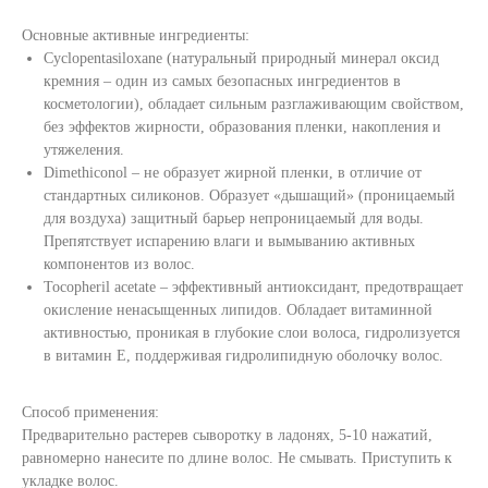
Основные активные ингредиенты:
Cyclopentasiloxane (натуральный природный минерал оксид
кремния – один из самых безопасных ингредиентов в
косметологии), обладает сильным разглаживающим свойством,
без эффектов жирности, образования пленки, накопления и
утяжеления.
Dimethiconol – не образует жирной пленки, в отличие от
стандартных силиконов. Образует «дышащий» (проницаемый
для воздуха) защитный барьер непроницаемый для воды.
Препятствует испарению влаги и вымыванию активных
компонентов из волос.
Tocopheril acetate – эффективный антиоксидант, предотвращает
окисление ненасыщенных липидов. Обладает витаминной
активностью, проникая в глубокие слои волоса, гидролизуется
в витамин Е, поддерживая гидролипидную оболочку волос.
Способ применения:
Предварительно растерев сыворотку в ладонях, 5-10 нажатий,
равномерно нанесите по длине волос. Не смывать. Приступить к
укладке волос.